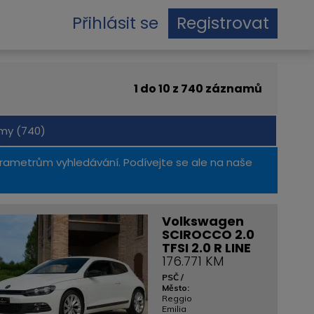
Přihlásit se
Registrovat
1 do 10 z 740 záznamů
my (740)
ametrům vyhledávání. Podívejte se ale na naše
Volkswagen
SCIROCCO 2.0
TFSI 2.0 R LINE
176.771 KM
PSČ /
Město:
Reggio
Emilia