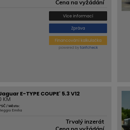
Cena na vyžádání
Více informací
Zpráva
Financování kalkulačka
powered by
tarifcheck
Jaguar E-TYPE COUPE' 5.3 V12
0 KM
PSČ / Město:
Reggio Emilia
Trvalý inzerát
Cena na vyžádání