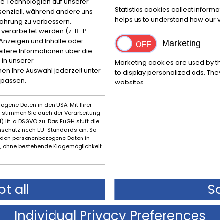
e Technologien auf unserer
Statistics cookies collect inform
ssenziell, während andere uns
Více informací
helps us to understand how our vi
fahrung zu verbessern.
rarbeitet werden (z. B. IP-
Zpráva
e Anzeigen und Inhalte oder
Marketing
itere Informationen über die
Financování kalkulačka
 in unserer
Marketing cookies are used by th
powered by
tarifcheck
nnen Ihre Auswahl jederzeit unter
to display personalized ads. They
npassen.
websites.
ogene Daten in den USA. Mit Ihrer
es stimmen Sie auch der Verarbeitung
) lit. a DSGVO zu. Das EuGH stuft die
schutz nach EU-Standards ein. So
rden personenbezogene Daten in
Hyundai
 ohne bestehende Klagemöglichkeit
ACCENT COUPE'
149.380 KM
PSČ /
t all
Město:
S
Reggio
Emilia
Individual Privacy Preferences
Trvalý inzerát