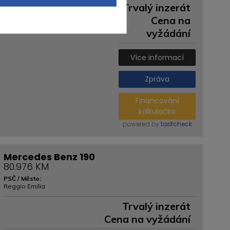
Trvalý inzerát
Cena na
vyžádání
Více informací
Zpráva
Financování
kalkulačka
powered by
tarifcheck
Mercedes Benz 190
80.976 KM
PSČ / Město:
Reggio Emilia
Trvalý inzerát
Cena na vyžádání