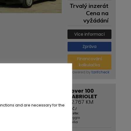
Trvalý inzerát
Cena na
vyžádání
Více informací
Zpráva
Financování
kalkulačka
powered by
tarifcheck
Rover 100
CABRIOLET
42.767 KM
unctions and are necessary for the
PSČ /
Město:
Reggio
Emilia