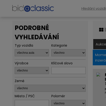
Hledání vozid
PODROBNÉ
VYHLEDÁVÁNÍ
Aukce
Typ vozidla
Kategorie
Momen
inzerá
Výrobce
Klíčové slovo
Země
Město / PSČ
Poloměr