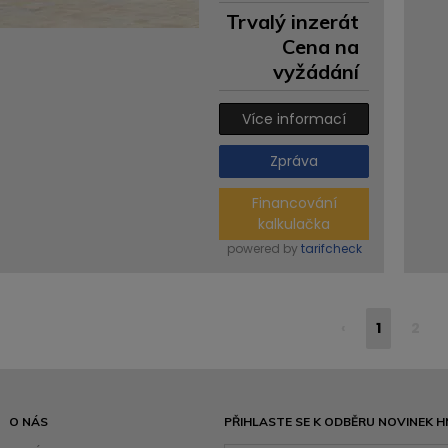
Trvalý inzerát
Cena na
vyžádání
Více informací
Zpráva
Financování
kalkulačka
powered by
tarifcheck
‹
1
2
O NÁS
PŘIHLASTE SE K ODBĚRU NOVINEK H