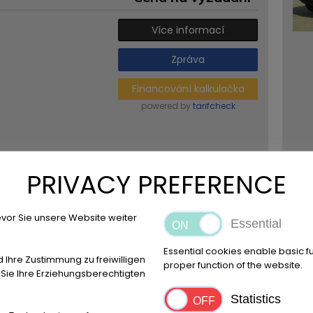
Více informací
Zpráva
Financování kalkulačka
powered by
tarifcheck
PRIVACY PREFERENCE
BMW 745 LI INDIVIDUAL
vor Sie unsere Website weiter
Essential
0 KM
PSČ / Město:
Essential cookies enable basic f
Reggio Emilia
d Ihre Zustimmung zu freiwilligen
proper function of the website.
ie Ihre Erziehungsberechtigten
Trvalý inzerát
Statistics
Cena na vyžádání