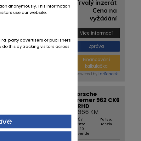
Trvalý inzerát
ation anonymously. This information
Cena na
sitors use our website.
vyžádání
Více informací
ird-party advertisers or publishers
 do this by tracking visitors across
Zpráva
Financování
kalkulačka
powered by
tarifcheck
Porsche
Kremer 962 CK6
- RHD
6.666 KM
ave
PSČ /
Palivo:
Město:
Benzín
37120
Bovenden