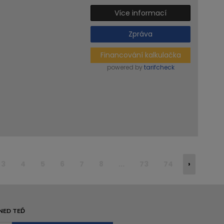
Více informací
Zpráva
Financování kalkulačka
powered by
tarifcheck
3
4
5
6
7
8
...
73
74
›
NED TEĎ