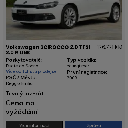
Volkswagen SCIROCCO 2.0 TFSI
176.771 KM
2.0 R LINE
Poskytovatelé:
Typ vozidla:
Ruote da Sogno
Youngtimer
Více od tohoto prodejce
První registrace:
PSČ / Město:
2009
Reggio Emilia
Trvalý inzerát
Cena na
vyžádání
Více informací
Zpráva