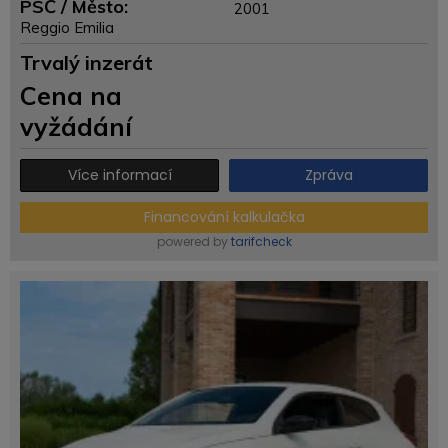
PSČ / Město:
2001
Reggio Emilia
Trvalý inzerát
Cena na
vyžádání
Více informací
Zpráva
Financování kalkulačka
powered by
tarifcheck