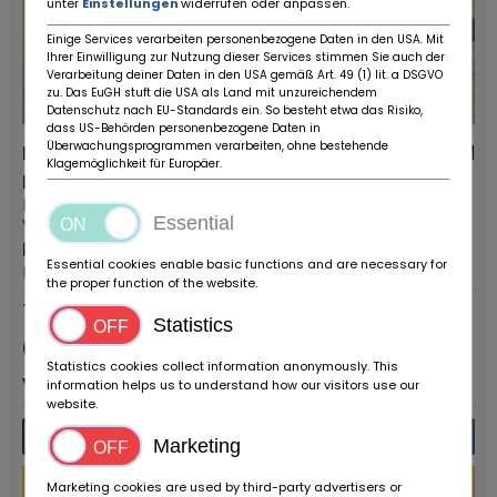
unter
Einstellungen
widerrufen oder anpassen.
Einige Services verarbeiten personenbezogene Daten in den USA. Mit
Ihrer Einwilligung zur Nutzung dieser Services stimmen Sie auch der
Verarbeitung deiner Daten in den USA gemäß Art. 49 (1) lit. a DSGVO
zu. Das EuGH stuft die USA als Land mit unzureichendem
Datenschutz nach EU-Standards ein. So besteht etwa das Risiko,
dass US-Behörden personenbezogene Daten in
Überwachungsprogrammen verarbeiten, ohne bestehende
Rover 100 CABRIOLET
42.767 KM
Klagemöglichkeit für Europäer.
Poskytovatelé:
Typ vozidla:
Ruote da Sogno
Starožitné auto
Essential
Více od tohoto prodejce
První registrace:
PSČ / Město:
1994
Essential cookies enable basic functions and are necessary for
Reggio Emilia
the proper function of the website.
Trvalý inzerát
Statistics
Cena na
Statistics cookies collect information anonymously. This
vyžádání
information helps us to understand how our visitors use our
website.
Více informací
Zpráva
Marketing
Financování kalkulačka
Marketing cookies are used by third-party advertisers or