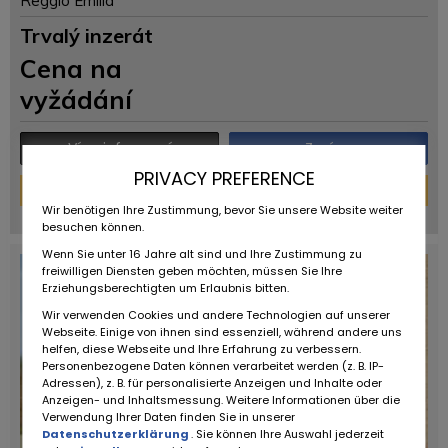
Reggio Emilia
Trvalý inzerát
Cena na
vyžádání
Více informací
Zpráva
PRIVACY PREFERENCE
Financování kalkulačka
Wir benötigen Ihre Zustimmung, bevor Sie unsere Website weiter
powered by
tarifcheck
besuchen können.
Wenn Sie unter 16 Jahre alt sind und Ihre Zustimmung zu
freiwilligen Diensten geben möchten, müssen Sie Ihre
Erziehungsberechtigten um Erlaubnis bitten.
Wir verwenden Cookies und andere Technologien auf unserer
Webseite. Einige von ihnen sind essenziell, während andere uns
helfen, diese Webseite und Ihre Erfahrung zu verbessern.
Personenbezogene Daten können verarbeitet werden (z. B. IP-
Adressen), z. B. für personalisierte Anzeigen und Inhalte oder
Anzeigen- und Inhaltsmessung. Weitere Informationen über die
Verwendung Ihrer Daten finden Sie in unserer
Datenschutzerklärung
. Sie können Ihre Auswahl jederzeit