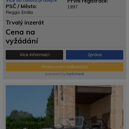
Více od tohoto prodejce
První registrace:
PSČ / Město:
1997
Reggio Emilia
Trvalý inzerát
Cena na
vyžádání
Více informací
Zpráva
Financování kalkulačka
powered by
tarifcheck