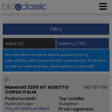
Filtry
Aukce (0)
Reklamy (740)
Momentálně nemáme žádné aukce, které by
odpovídaly vašim parametrům vyhledávání. Podívejte
se ale na naše inzeráty, které jsme pro vás našli.
Maserati 3200 GT ASSETTO
140.767 KM
CORSA ITALIA
Poskytovatelé:
Typ vozidla:
Ruote da Sogno
Youngtimer
Více od tohoto prodejce
První registrace: