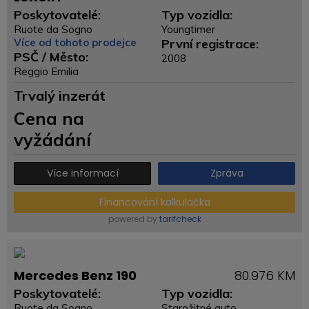
Poskytovatelé:
Typ vozidla:
Ruote da Sogno
Youngtimer
Více od tohoto prodejce
První registrace:
PSČ / Město:
2008
Reggio Emilia
Trvalý inzerát
Cena na
vyžádání
Více informací
Zpráva
Financování kalkulačka
powered by
tarifcheck
Mercedes Benz 190
80.976 KM
Poskytovatelé:
Typ vozidla:
Ruote da Sogno
Starožitné auto