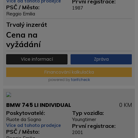
Více od tohoto prodejce
První registrace:
PSČ / Město:
1987
Reggio Emilia
Trvalý inzerát
Cena na
vyžádání
Více informací
Zpráva
Financování kalkulačka
powered by
tarifcheck
BMW 745 LI INDIVIDUAL
0 KM
Poskytovatelé:
Typ vozidla:
Ruote da Sogno
Youngtimer
Více od tohoto prodejce
První registrace:
PSČ / Město:
2001