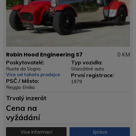
Robin Hood Engineering S7
0 KM
Poskytovatelé:
Typ vozidla:
Ruote da Sogno
Starožitné auto
Více od tohoto prodejce
První registrace:
PSČ / Město:
1979
Reggio Emilia
Trvalý inzerát
Cena na
vyžádání
Více informací
Zpráva