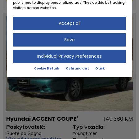
publishers to display personalized ads. They do this by tracking
powered by
tarifcheck
visitors across websites.
Accept all
Save
Individual Privacy Preferences
Cookie Details
Ochrana dat
Otisk
Hyundai ACCENT COUPE'
149.380 KM
Poskytovatelé:
Typ vozidla:
Ruote da Sogno
Youngtimer