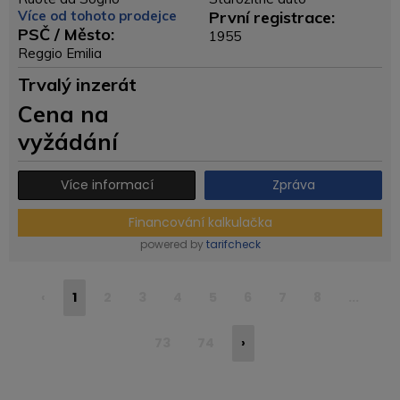
Více od tohoto prodejce
První registrace:
PSČ / Město:
1955
Reggio Emilia
Trvalý inzerát
Cena na
vyžádání
Více informací
Zpráva
Financování kalkulačka
powered by
tarifcheck
‹
1
2
3
4
5
6
7
8
...
73
74
›