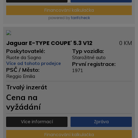
Financování kalkulačka
powered by
tarifcheck
Jaguar E-TYPE COUPE' 5.3 V12
0 KM
Poskytovatelé:
Typ vozidla:
Ruote da Sogno
Starožitné auto
Více od tohoto prodejce
První registrace:
PSČ / Město:
1971
Reggio Emilia
Trvalý inzerát
Cena na
vyžádání
Více informací
Zpráva
Financování kalkulačka