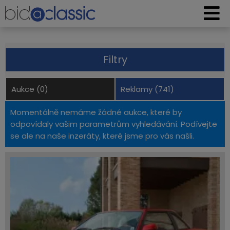
Filtry
Aukce (0)
Reklamy (741)
Momentálně nemáme žádné aukce, které by
odpovídaly vašim parametrům vyhledávání. Podívejte
se ale na naše inzeráty, které jsme pro vás našli.