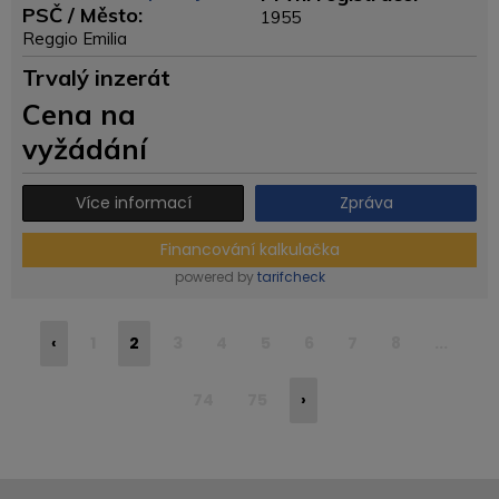
PSČ / Město:
1955
Reggio Emilia
Trvalý inzerát
Cena na
vyžádání
Více informací
Zpráva
Financování kalkulačka
powered by
tarifcheck
‹
1
2
3
4
5
6
7
8
...
74
75
›