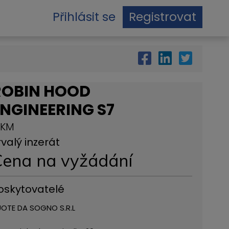
Přihlásit se
Registrovat
ROBIN HOOD
NGINEERING S7
 KM
rvalý inzerát
ena na vyžádání
oskytovatelé
OTE DA SOGNO S.R.L