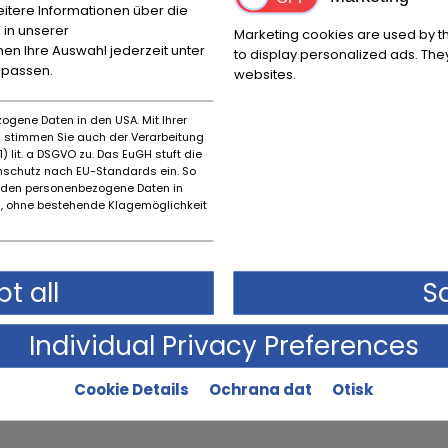
itere Informationen über die
 in unserer
Marketing cookies are used by th
nnen Ihre Auswahl jederzeit unter
to display personalized ads. They
npassen.
websites.
ogene Daten in den USA. Mit Ihrer
es stimmen Sie auch der Verarbeitung
) lit. a DSGVO zu. Das EuGH stuft die
schutz nach EU-Standards ein. So
rden personenbezogene Daten in
 ohne bestehende Klagemöglichkeit
t all
S
Individual Privacy Preferences
Cookie Details
Ochrana dat
Otisk