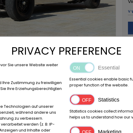
Vi
˅ 
42
+3
Ru
PRIVACY PREFERENCE
Ví
vor Sie unsere Website weiter
Essential
Essential cookies enable basic f
d Ihre Zustimmung zu freiwilligen
Místo
proper function of the website.
ie Ihre Erziehungsberechtigten
Reggio Emilia
Statistics
e Technologien auf unserer
Statistics cookies collect inform
ssenziell, während andere uns
helps us to understand how our vi
fahrung zu verbessern.
Výrobce
První
rarbeitet werden (z. B. IP-
Robin Hood Engineering
1979
e Anzeigen und Inhalte oder
Marketing