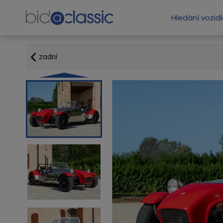
Hledání vozid
zadní