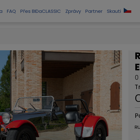
la
FAQ
Přes BIDaCLASSIC
Zprávy
Partner
Skauti
E
0
T
C
P
RU