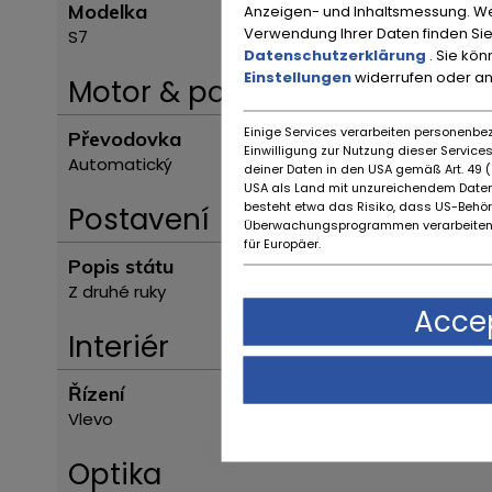
Modelka
Anzeigen- und Inhaltsmessung. We
Verwendung Ihrer Daten finden Sie
S7
Datenschutzerklärung
. Sie kö
Einstellungen
widerrufen oder a
Motor & pohon
Einige Services verarbeiten personenbez
Převodovka
Einwilligung zur Nutzung dieser Servic
Automatický
deiner Daten in den USA gemäß Art. 49 (1
USA als Land mit unzureichendem Daten
besteht etwa das Risiko, dass US-Behö
Postavení
Überwachungsprogrammen verarbeiten,
für Europäer.
Popis státu
Z druhé ruky
Accep
Interiér
Řízení
Vlevo
Optika