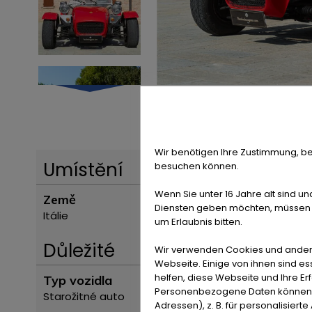
Wir benötigen Ihre Zustimmung, be
Umístění
besuchen können.
Wenn Sie unter 16 Jahre alt sind un
Země
Diensten geben möchten, müssen S
Itálie
um Erlaubnis bitten.
Důležité
Wir verwenden Cookies und ander
Webseite. Einige von ihnen sind e
helfen, diese Webseite und Ihre Er
Typ vozidla
Personenbezogene Daten können ve
Starožitné auto
Adressen), z. B. für personalisiert