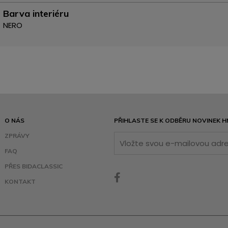
Barva interiéru
NERO
O NÁS
PŘIHLASTE SE K ODBĚRU NOVINEK H
ZPRÁVY
FAQ
PŘES BIDACLASSIC
KONTAKT