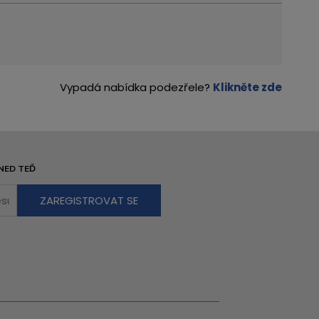
Vypadá nabídka podezřele?
Klikněte zde
NED TEĎ