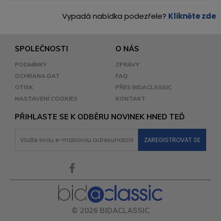
Vypadá nabídka podezřele?
Klikněte zde
SPOLEČNOSTI
O NÁS
PODMÍNKY
ZPRÁVY
OCHRANA DAT
FAQ
OTISK
PŘES BIDACLASSIC
NASTAVENÍ COOKIES
KONTAKT
PŘIHLASTE SE K ODBĚRU NOVINEK HNED TEĎ
© 2026 BIDACLASSIC