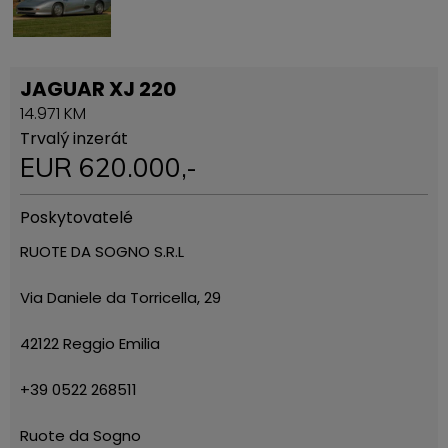
JAGUAR XJ 220
14.971 KM
Trvalý inzerát
EUR
620.000
,-
Poskytovatelé
RUOTE DA SOGNO S.R.L
Via Daniele da Torricella, 29
42122 Reggio Emilia
+39 0522 268511
Ruote da Sogno