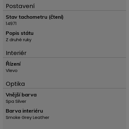
Postavení
Stav tachometru (čtení)
14971
Popis státu
Z druhé ruky
Interiér
Řízení
Vlevo
Optika
Vnější barva
Spa Silver
Barva interiéru
Smoke Grey Leather