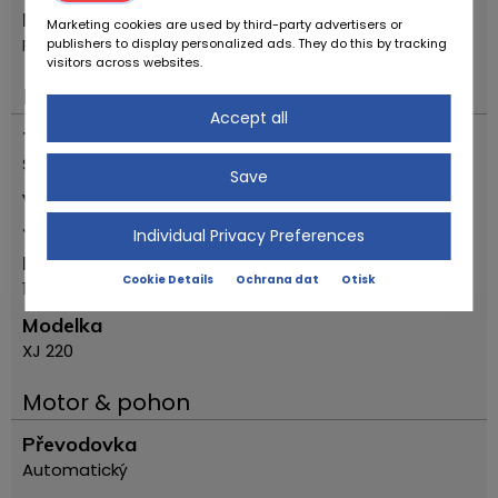
Místo
Marketing cookies are used by third-party advertisers or
Reggio Emilia
publishers to display personalized ads. They do this by tracking
visitors across websites.
Důležité
Accept all
Typ vozidla
Starožitné auto
Save
Výrobce
Jaguar
Individual Privacy Preferences
První registrační rok
Cookie Details
Ochrana dat
Otisk
1993
Modelka
XJ 220
Motor & pohon
Převodovka
Automatický