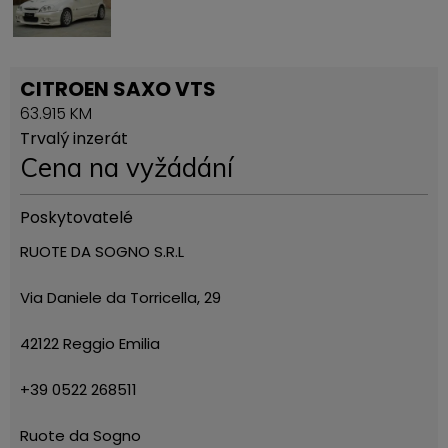
CITROEN SAXO VTS
63.915 KM
Trvalý inzerát
Cena na vyžádání
Poskytovatelé
RUOTE DA SOGNO S.R.L
Via Daniele da Torricella, 29
42122 Reggio Emilia
+39 0522 268511
Ruote da Sogno