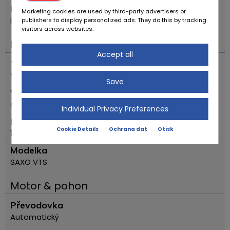
Místo
Marketing cookies are used by third-party advertisers or
Reggio Emilia
publishers to display personalized ads. They do this by tracking
visitors across websites.
Důležité
Accept all
Typ vozidla
Youngtimer
Save
Výrobce
Citroen
Individual Privacy Preferences
První registrační rok
Cookie Details
Ochrana dat
Otisk
1996
Modelka
SAXO VTS
Motor & pohon
Převodovka
Automatický