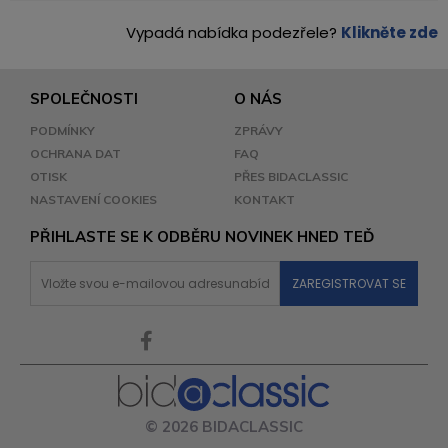
Vypadá nabídka podezřele?
Klikněte zde
SPOLEČNOSTI
O NÁS
PODMÍNKY
ZPRÁVY
OCHRANA DAT
FAQ
OTISK
PŘES BIDACLASSIC
NASTAVENÍ COOKIES
KONTAKT
PŘIHLASTE SE K ODBĚRU NOVINEK HNED TEĎ
© 2026 BIDACLASSIC