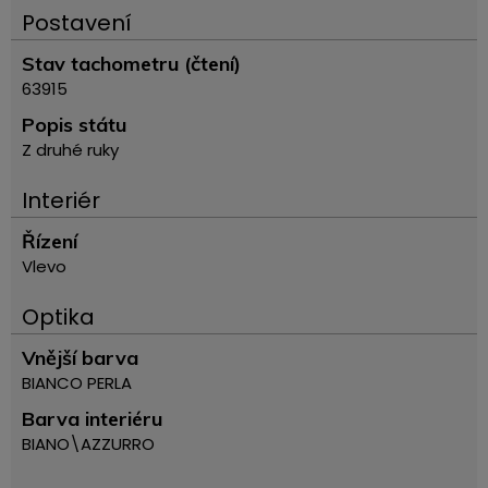
Postavení
Stav tachometru (čtení)
63915
Popis státu
Z druhé ruky
Interiér
Řízení
Vlevo
Optika
Vnější barva
BIANCO PERLA
Barva interiéru
BIANO\AZZURRO