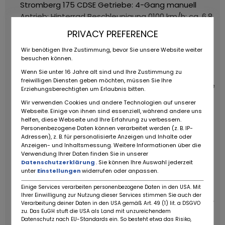
Stromberg 175 CDSE
Getriebe: 4-Gang manuell
Antrieb: Hinterrad
Beschleunigung 0100 km/h: ca. 6,8
s
Höchstgeschwindigkeit: ca. 241 km/h
PRIVACY PREFERENCE
Sonderausstattung & Verbesserungen
Großer
Wir benötigen Ihre Zustimmung, bevor Sie unsere Website weiter
Sonderkühler (Mercedes-Benz SL) für verbesserte
besuchen können.
Kühlung
Automatisch zuschaltbarer Zusatzlüfter
Wenn Sie unter 16 Jahre alt sind und Ihre Zustimmung zu
Großer Ölkühler
Vergaseranlage 2009 erneuert
freiwilligen Diensten geben möchten, müssen Sie Ihre
Gehärtete Ventile für bleifreien Betrieb
Verbesserte
Erziehungsberechtigten um Erlaubnis bitten.
Elektronik (Mercedes-Benz)
Verbesserte
Wir verwenden Cookies und andere Technologien auf unserer
Klimatechnik
CD-Wechsler integriert
Bremsanlage
Webseite. Einige von ihnen sind essenziell, während andere uns
optimiert für bessere Verzögerung
Spezielle Felgen
helfen, diese Webseite und Ihre Erfahrung zu verbessern.
Personenbezogene Daten können verarbeitet werden (z. B. IP-
& Reifen für verbesserte Straßenlage
Adressen), z. B. für personalisierte Anzeigen und Inhalte oder
Automatische Stromunterbrechung für
Anzeigen- und Inhaltsmessung. Weitere Informationen über die
Verwendung Ihrer Daten finden Sie in unserer
Winterstilllegung
Dokumentation & Historie
Datenschutzerklärung
. Sie können Ihre Auswahl jederzeit
Deutsche Fahrzeugpapiere
Oldtimer H-Abnahme
unter
Einstellungen
widerrufen oder anpassen.
Classic Data Wertgutachten von 2004 und 2014
Einige Services verarbeiten personenbezogene Daten in den USA. Mit
Umfangreiche Rechnungen über Instandhaltungen
Ihrer Einwilligung zur Nutzung dieser Services stimmen Sie auch der
& Verbesserungen
Besonderheit
Die Serie 3 mit V12-
Verarbeitung deiner Daten in den USA gemäß Art. 49 (1) lit. a DSGVO
zu. Das EuGH stuft die USA als Land mit unzureichendem
Motor wurde nur von 1971 bis 1974 produziert und ist
Datenschutz nach EU-Standards ein. So besteht etwa das Risiko,
die letzte Ausbaustufe der legendären E-Type-