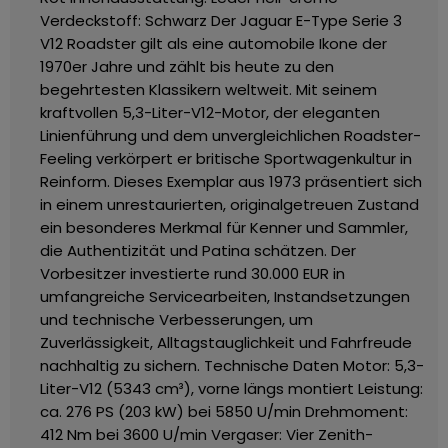
Verdeckstoff: Schwarz
Der Jaguar E-Type Serie 3
V12 Roadster gilt als eine automobile Ikone der
1970er Jahre und zählt bis heute zu den
begehrtesten Klassikern weltweit. Mit seinem
kraftvollen 5,3-Liter-V12-Motor, der eleganten
Linienführung und dem unvergleichlichen Roadster-
Feeling verkörpert er britische Sportwagenkultur in
Reinform.
Dieses Exemplar aus 1973 präsentiert sich
in einem unrestaurierten, originalgetreuen Zustand
ein besonderes Merkmal für Kenner und Sammler,
die Authentizität und Patina schätzen.
Der
Vorbesitzer investierte rund 30.000 EUR in
umfangreiche Servicearbeiten, Instandsetzungen
und technische Verbesserungen, um
Zuverlässigkeit, Alltagstauglichkeit und Fahrfreude
nachhaltig zu sichern.
Technische Daten
Motor: 5,3-
Liter-V12 (5343 cm³), vorne längs montiert
Leistung:
ca. 276 PS (203 kW) bei 5850 U/min
Drehmoment:
412 Nm bei 3600 U/min
Vergaser: Vier Zenith-