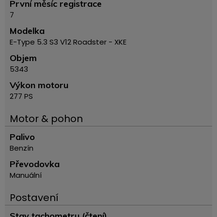
První měsíc registrace
7
Modelka
E-Type 5.3 S3 V12 Roadster - XKE
Objem
5343
Výkon motoru
277 PS
Motor & pohon
Palivo
Benzín
Převodovka
Manuální
Postavení
Stav tachometru (čtení)