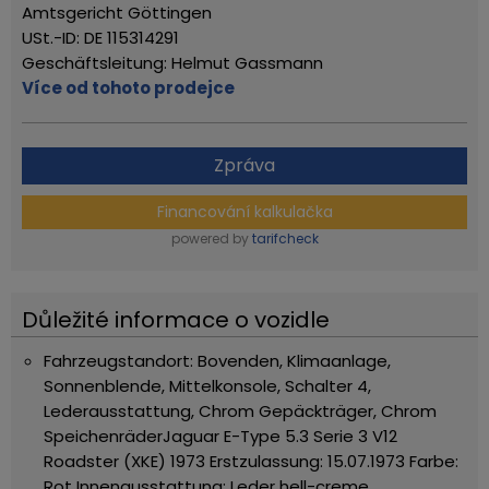
Amtsgericht Göttingen
USt.-ID: DE 115314291
Geschäftsleitung: Helmut Gassmann
Více od tohoto prodejce
Zpráva
Financování kalkulačka
powered by
tarifcheck
Důležité informace o vozidle
Fahrzeugstandort: Bovenden, Klimaanlage,
Sonnenblende, Mittelkonsole, Schalter 4,
Lederausstattung, Chrom Gepäckträger, Chrom
Speichenräder
Jaguar E-Type 5.3 Serie 3 V12
Roadster (XKE) 1973
Erstzulassung: 15.07.1973
Farbe:
Rot
Innenausstattung: Leder hell-creme