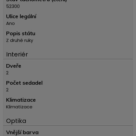
52300
Ulice legální
Ano
Popis státu
Z druhé ruky
Interiér
Dveře
2
Počet sedadel
2
Klimatizace
Klimatizace
Optika
Vnější barva