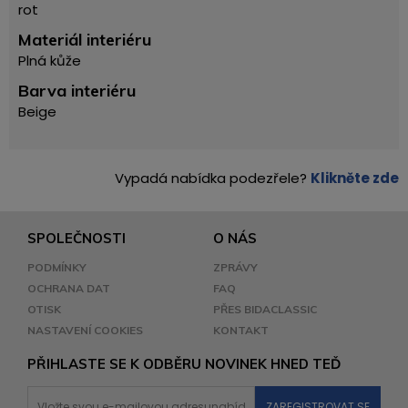
rot
Materiál interiéru
Plná kůže
Barva interiéru
Beige
Vypadá nabídka podezřele?
Klikněte zde
SPOLEČNOSTI
O NÁS
PODMÍNKY
ZPRÁVY
OCHRANA DAT
FAQ
OTISK
PŘES BIDACLASSIC
NASTAVENÍ COOKIES
KONTAKT
PŘIHLASTE SE K ODBĚRU NOVINEK HNED TEĎ