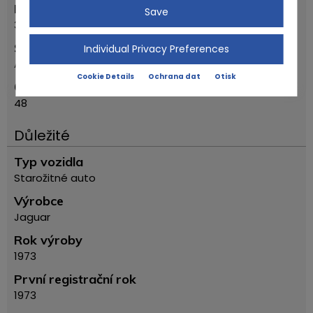
PSČ
Save
37120
Silnice
Individual Privacy Preferences
Alte Bundesstr.
Cookie Details
Ochrana dat
Otisk
Číslo domu
48
Důležité
Typ vozidla
Starožitné auto
Výrobce
Jaguar
Rok výroby
1973
První registrační rok
1973