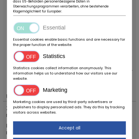
dass US-Behörden personenbezogene Daten in
Baureihe. Die Kombination aus kraftvollem V12-
Überwachungsprogrammen verarbeiten, ohne bestehende
Klagemöglichkeit für Europäer.
Motor, klassischem Design und offener Roadster-
Karosserie macht dieses Fahrzeug zu einem
Essential
gesuchten Sammlerstück mit hohem
Wertsteigerungspotenzial.
Ein seltener Jaguar E-
Essential cookies enable basic functions and are necessary for
Type Serie 3 Roadster mit V12-Motor, in
the proper function of the website.
originalgetreuem Zustand, technisch überarbeitet
Statistics
und mit solider Dokumentation ein ideales Fahrzeug
für Kenner und Sammler.
ZUBEHÖRANGABEN OHNE
Statistics cookies collect information anonymously. This
GEWÄHR, Änderungen, Zwischenverkauf und Irrtümer
information helps us to understand how our visitors use our
vorbehalten!
----.
website.
Marketing
Umístění
Marketing cookies are used by third-party advertisers or
publishers to display personalized ads. They do this by tracking
Země
visitors across websites.
Německo
Místo
Accept all
Bovenden