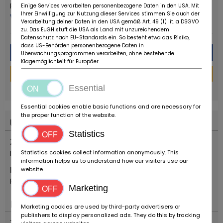
Ruote da Sogno
Einige Services verarbeiten personenbezogene Daten in den USA. Mit
Ihrer Einwilligung zur Nutzung dieser Services stimmen Sie auch der
Více od tohoto prodejce
Verarbeitung deiner Daten in den USA gemäß Art. 49 (1) lit. a DSGVO
zu. Das EuGH stuft die USA als Land mit unzureichendem
Datenschutz nach EU-Standards ein. So besteht etwa das Risiko,
dass US-Behörden personenbezogene Daten in
Zpráva
Überwachungsprogrammen verarbeiten, ohne bestehende
Klagemöglichkeit für Europäer.
Financování kalkulačka
powered by
tarifcheck
Essential
Essential cookies enable basic functions and are necessary for
the proper function of the website.
Umístění
Statistics
Země
Itálie
Statistics cookies collect information anonymously. This
information helps us to understand how our visitors use our
Místo
website.
Reggio Emilia
Marketing
Důležité
Marketing cookies are used by third-party advertisers or
publishers to display personalized ads. They do this by tracking
Typ vozidla