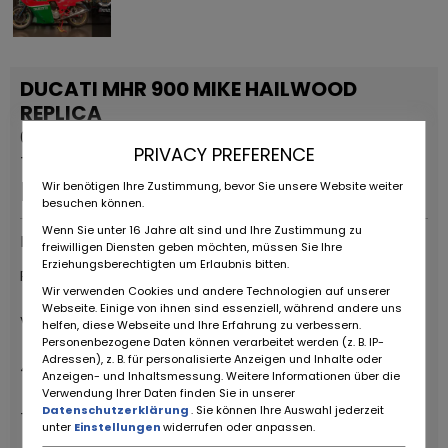
DUCATI MHR 900 MIKE HAILWOOD
REPLICA
0 KM
PRIVACY PREFERENCE
Trvalý inzerát
EUR
24.500
,-
Wir benötigen Ihre Zustimmung, bevor Sie unsere Website weiter
besuchen können.
Wenn Sie unter 16 Jahre alt sind und Ihre Zustimmung zu
Poskytovatelé
freiwilligen Diensten geben möchten, müssen Sie Ihre
Erziehungsberechtigten um Erlaubnis bitten.
RUOTE DA SOGNO S.R.L
Wir verwenden Cookies und andere Technologien auf unserer
Webseite. Einige von ihnen sind essenziell, während andere uns
Via Daniele da Torricella, 29
helfen, diese Webseite und Ihre Erfahrung zu verbessern.
Personenbezogene Daten können verarbeitet werden (z. B. IP-
Adressen), z. B. für personalisierte Anzeigen und Inhalte oder
42122 Reggio Emilia
Anzeigen- und Inhaltsmessung. Weitere Informationen über die
Verwendung Ihrer Daten finden Sie in unserer
Datenschutzerklärung
. Sie können Ihre Auswahl jederzeit
+39 0522 268511
unter
Einstellungen
widerrufen oder anpassen.