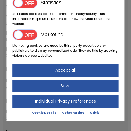
Statistics
Předválečná vozidla
Statistics cookies collect information anonymously. This
Výrobce
information helps us to understand how our visitors use our
Ballot
website.
První registrační rok
Marketing
1925
Marketing cookies are used by third-party advertisers or
Modelka
publishers to display personalized ads. They do this by tracking
2LT TOURER "BOAT TAIL" BY HENRY LABOURDETTE
visitors across websites.
Motor & pohon
Accept all
Převodovka
Save
Automatický
Postavení
Individual Privacy Preferences
Popis státu
Cookie Details
Ochrana dat
Otisk
Z druhé ruky