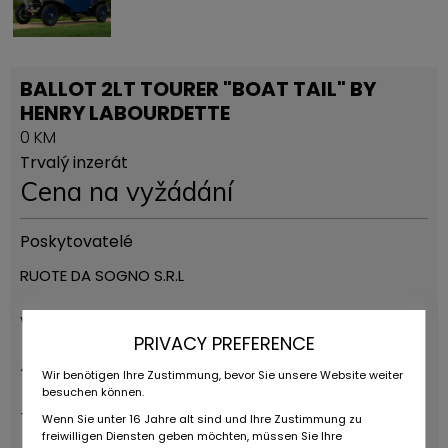
BALLOT 2LT TOURER "BOAT TAIL" BY
HENRY LABOURDETTE
0 KM
Trvalý inzerát
Cena na vyžádání
Poskytovatelé
RUOTE DA SOGNO S.R.L
Via Daniele da Torricella, 29
PRIVACY PREFERENCE
42122 Reggio Emilia
Wir benötigen Ihre Zustimmung, bevor Sie unsere Website weiter
besuchen können.
+39 0522 268511
Wenn Sie unter 16 Jahre alt sind und Ihre Zustimmung zu
freiwilligen Diensten geben möchten, müssen Sie Ihre