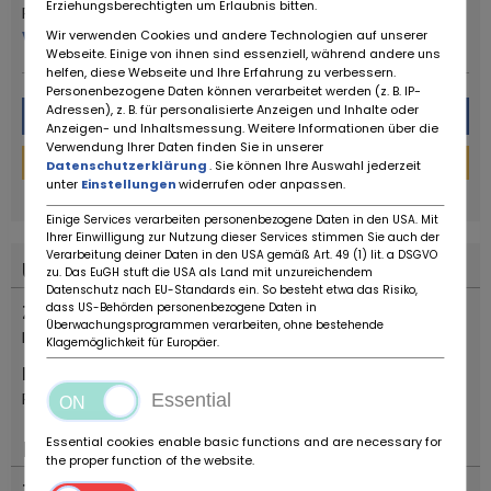
Erziehungsberechtigten um Erlaubnis bitten.
Ruote da Sogno
Wir verwenden Cookies und andere Technologien auf unserer
Více od tohoto prodejce
Webseite. Einige von ihnen sind essenziell, während andere uns
helfen, diese Webseite und Ihre Erfahrung zu verbessern.
Personenbezogene Daten können verarbeitet werden (z. B. IP-
Adressen), z. B. für personalisierte Anzeigen und Inhalte oder
Zpráva
Anzeigen- und Inhaltsmessung. Weitere Informationen über die
Verwendung Ihrer Daten finden Sie in unserer
Financování kalkulačka
Datenschutzerklärung
. Sie können Ihre Auswahl jederzeit
unter
Einstellungen
widerrufen oder anpassen.
powered by
tarifcheck
Einige Services verarbeiten personenbezogene Daten in den USA. Mit
Ihrer Einwilligung zur Nutzung dieser Services stimmen Sie auch der
Verarbeitung deiner Daten in den USA gemäß Art. 49 (1) lit. a DSGVO
Umístění
zu. Das EuGH stuft die USA als Land mit unzureichendem
Datenschutz nach EU-Standards ein. So besteht etwa das Risiko,
dass US-Behörden personenbezogene Daten in
Země
Überwachungsprogrammen verarbeiten, ohne bestehende
Itálie
Klagemöglichkeit für Europäer.
Místo
Reggio Emilia
Essential
Essential cookies enable basic functions and are necessary for
Důležité
the proper function of the website.
Typ vozidla