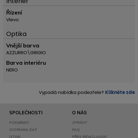
Interiér
Řízení
Vlevo
Optika
Vnější barva
AZZURRO\GRIGIO
Barva interiéru
NERO
Vypadá nabídka podezřele?
Klikněte zde
SPOLEČNOSTI
O NÁS
PODMÍNKY
ZPRÁVY
OCHRANA DAT
FAQ
OTISK
PŘES BIDACLASSIC