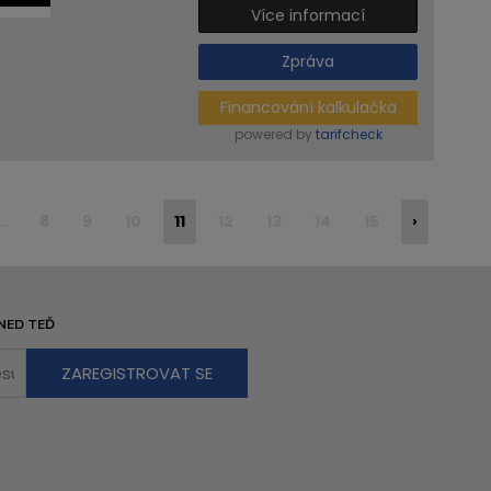
Více informací
Zpráva
Financování kalkulačka
powered by
tarifcheck
..
8
9
10
11
12
13
14
15
›
NED TEĎ