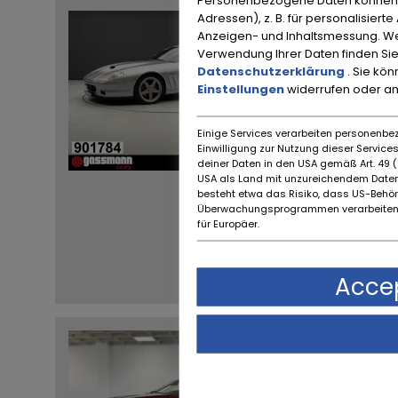
Ferrari 575
Adressen), z. B. für personalisiert
41.050 KM
Anzeigen- und Inhaltsmessung. We
Verwendung Ihrer Daten finden Sie
PSČ / Město:
Datenschutzerklärung
. Sie kö
37120 Bovenden
Einstellungen
widerrufen oder a
Einige Services verarbeiten personenbez
Einwilligung zur Nutzung dieser Servic
deiner Daten in den USA gemäß Art. 49 (1
USA als Land mit unzureichendem Daten
besteht etwa das Risiko, dass US-Behö
Überwachungsprogrammen verarbeiten,
für Europäer.
Accep
Aston Marti
Cabrio - m
21.370 KM
PSČ / Město: