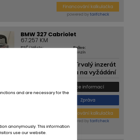
Financování kalkulačka
powered by
tarifcheck
BMW 327 Cabriolet
67.257 KM
PSČ / Město:
Palivo:
37120 Bovenden
Benzín
Trvalý inzerát
Cena na vyžádání
Více informací
unctions and are necessary for the
Zpráva
Financování kalkulačka
powered by
tarifcheck
ation anonymously. This information
sitors use our website.