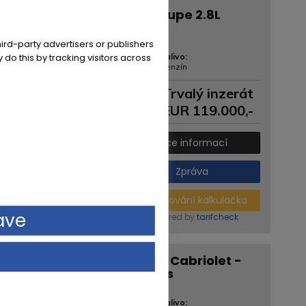
Lancia Flaminia Coupe 2.8L
Pinnifarina 3B
85.700 KM
ird-party advertisers or publishers
 do this by tracking visitors across
PSČ / Město:
Palivo:
37120 Bovenden
Benzín
Trvalý inzerát
EUR
119.000
,-
Více informací
Zpráva
Financování kalkulačka
ave
powered by
tarifcheck
Jaguar XK 140 DHC Cabriolet -
Matching-Numbers
54.010 KM
PSČ / Město:
Palivo: