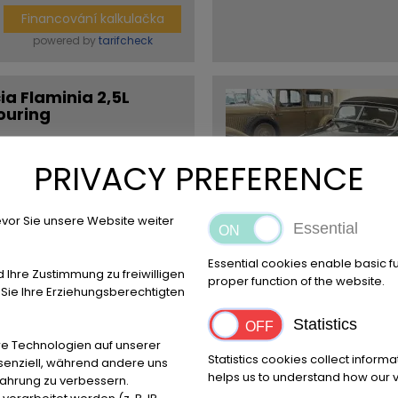
Financování kalkulačka
powered by
tarifcheck
ia Flaminia 2,5L
ouring
Palivo:
PRIVACY PREFERENCE
Benzín
Trvalý inzerát
EUR
109.000
,-
vor Sie unsere Website weiter
Essential
Essential cookies enable basic f
Více informací
d Ihre Zustimmung zu freiwilligen
proper function of the website.
ie Ihre Erziehungsberechtigten
Zpráva
Statistics
Financování kalkulačka
e Technologien auf unserer
Statistics cookies collect inform
powered by
tarifcheck
ssenziell, während andere uns
helps us to understand how our vi
fahrung zu verbessern.
rarbeitet werden (z. B. IP-