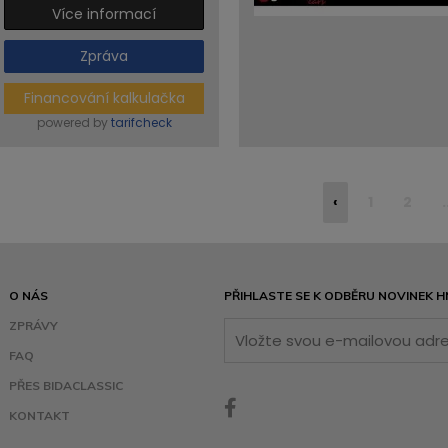
Více informací
Zpráva
Financování kalkulačka
powered by
tarifcheck
‹
1
2
.
O NÁS
PŘIHLASTE SE K ODBĚRU NOVINEK H
ZPRÁVY
FAQ
PŘES BIDACLASSIC
KONTAKT