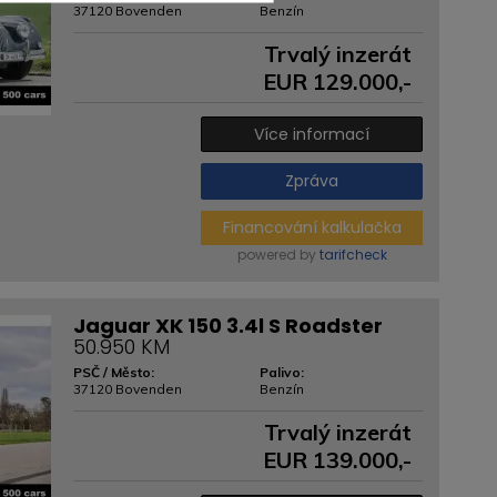
37120 Bovenden
Benzín
Trvalý inzerát
EUR
129.000
,-
Více informací
Zpráva
Financování kalkulačka
powered by
tarifcheck
Jaguar XK 150 3.4l S Roadster
50.950 KM
PSČ / Město:
Palivo:
37120 Bovenden
Benzín
Trvalý inzerát
EUR
139.000
,-