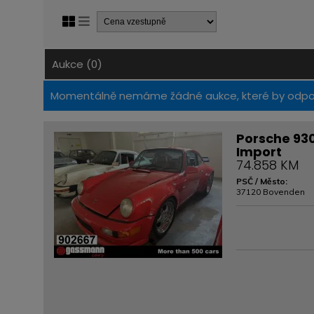
Aukce (0)
Momentálně nemáme žádné aukce, které by odpovída
Porsche 930 
Import
74.858 KM
PSČ / Město:
37120 Bovenden