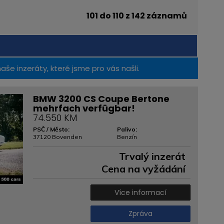
101 do 110 z 142 záznamů
 inzeráty, které jsme pro vás našli.
BMW 3200 CS Coupe Bertone
mehrfach verfügbar!
74.550 KM
PSČ / Město:
Palivo:
37120 Bovenden
Benzín
Trvalý inzerát
Cena na vyžádání
Více informací
Zpráva