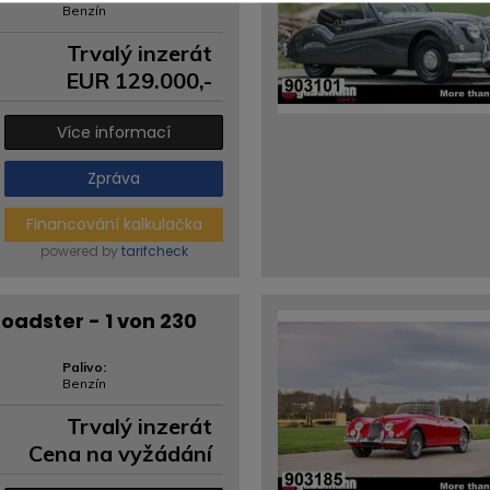
Benzín
Trvalý inzerát
EUR
129.000
,-
Více informací
Zpráva
Financování kalkulačka
powered by
tarifcheck
oadster - 1 von 230
Palivo:
Benzín
Trvalý inzerát
Cena na vyžádání