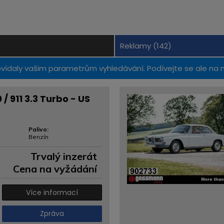
Reklamy (142)
ly vašim parametrům vyhledávání. Podívejte se ale na naše
/ 911 3.3 Turbo - US
Palivo:
Benzín
Trvalý inzerát
Cena na vyžádání
Více informací
Zpráva