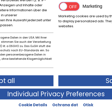
 M Maranello
e Anzeigen und Inhalte oder
Marketing
itere Informationen über die
 in unserer
Marketing cookies are used by th
Palivo:
nnen Ihre Auswahl jederzeit unter
Benzín
to display personalized ads. They
npassen.
websites.
Trvalý inzerát
EUR
119.000
,-
ogene Daten in den USA. Mit Ihrer
es stimmen Sie auch der Verarbeitung
) lit. a DSGVO zu. Das EuGH stuft die
Více informací
schutz nach EU-Standards ein. So
rden personenbezogene Daten in
Zpráva
 ohne bestehende Klagemöglichkeit
Financování kalkulačka
powered by
tarifcheck
t all
S
Individual Privacy Preferences
n Virage Volante 5.3
ehrfach verfügbar!
Cookie Details
Ochrana dat
Otisk
Palivo: