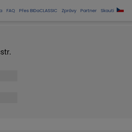
la
FAQ
Přes BIDaCLASSIC
Zprávy
Partner
Skauti
str.