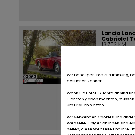
Lancia Lanc
Cabriolet T
13.753 KM
PSČ / Město:
37120 Bovenden
Wir benötigen Ihre Zustimmung, be
besuchen können.
Wenn Sie unter 16 Jahre alt sind un
Diensten geben möchten, müssen S
um Erlaubnis bitten.
Wir verwenden Cookies und ander
Webseite. Einige von ihnen sind e
helfen, diese Webseite und Ihre Er
Personenbezogene Daten können ve